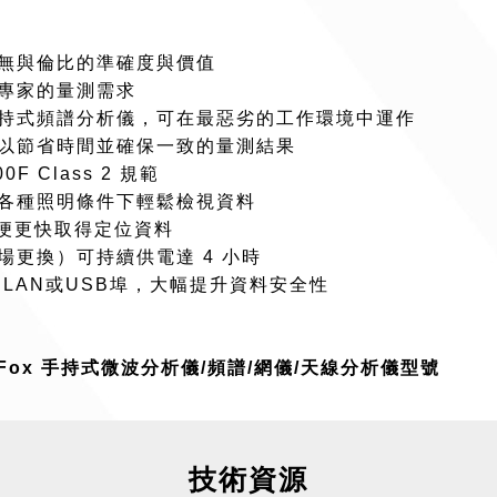
來無與倫比的準確度與價值
或專家的量測需求
手持式頻譜分析儀，可在最惡劣的工作環境中運作
，以節省時間並確保一致的量測結果
F Class 2 規範
在各種照明條件下輕鬆檢視資料
方便更快取得定位資料
場更換）可持續供電達 4 小時
閉LAN或USB埠，大幅提升資料安全性
ldFox 手持式微波分析儀/頻譜/網儀/天線分析儀型號
技術資源