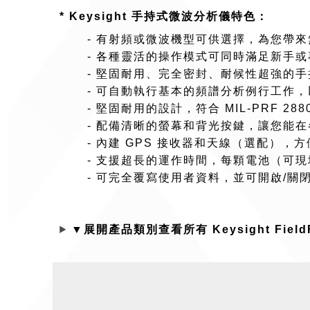
* Keysight 手持式微波分析儀特色：
- 有射頻或微波機型可供選擇，為您帶
- 各種靈活的操作模式可同時滿足新手
- 堅固耐用、完全密封、耐候性超強的
- 可自動執行基本的頻譜分析例行工作
- 堅固耐用的設計，符合 MIL-PRF 28800
- 配備清晰的螢幕和背光按鍵，讓您能
- 內建 GPS 接收器和天線（選配），
- 支援超長的運作時間，每顆電池（可現
- 可完全覆寫使用者資料，並可開啟/關
▼展開產品類別查看所有 Keysight Fie