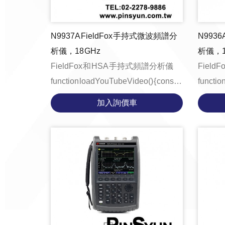
N9937A FieldFox 手持式微波頻譜分
N9936
析儀，18 GHz
析儀，1
FieldFox 和 HSA 手持式頻譜分析儀
Field
function loadYouTubeVideo() { const
function
videoContainer = document.getE...
videoCo
加入詢價車