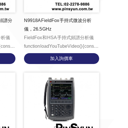
微波頻譜分
N9918A FieldFox 手持式微波分析
儀，26.5 GHz
譜分析儀
FieldFox 和 HSA 手持式頻譜分析儀
t
function loadYouTubeVideo() { const
tE...
videoContainer = document.getE...
加入詢價車