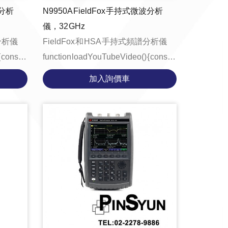
波分析
N9950A FieldFox 手持式微波分析
儀，32 GHz
譜分析儀
FieldFox 和 HSA 手持式頻譜分析儀
t
function loadYouTubeVideo() { const
tE...
videoContainer = document.getE...
加入詢價車