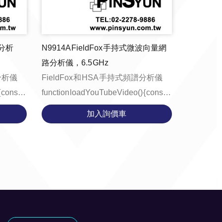
波分析
N9914A FieldFox 手持式微波向量網
路分析儀，6.5 GHz
譜分析儀
FieldFox 和 HSA 手持式頻譜分析儀
t
function loadYouTubeVideo() { const
tE...
videoContainer = document.getE...
加入詢價車