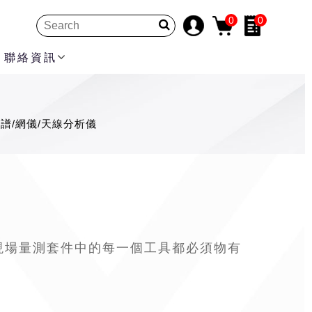
0
0
聯絡資訊
譜/網儀/天線分析儀
。「現場量測套件中的每一個工具都必須物有