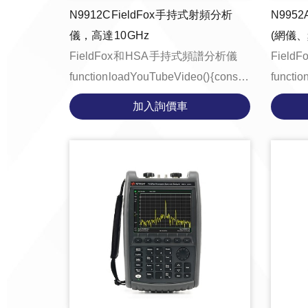
N9912C FieldFox 手持式射頻分析
N9952
儀，高達 10 GHz
(網儀、
FieldFox 和 HSA 手持式頻譜分析儀
Field
function loadYouTubeVideo() { const
function
videoContainer = document.getE...
videoCo
加入詢價車