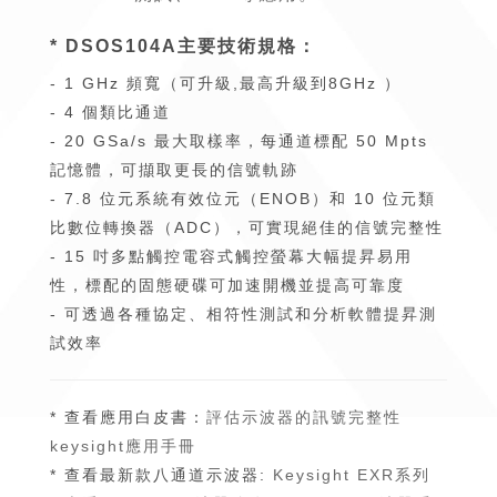
* DSOS104A主要技術規格：
- 1 GHz 頻寬（可升級,最高升級到8GHz ）
- 4 個類比通道
- 20 GSa/s 最大取樣率，每通道標配 50 Mpts
記憶體，可擷取更長的信號軌跡
- 7.8 位元系統有效位元（ENOB）和 10 位元類
比數位轉換器（ADC），可實現絕佳的信號完整性
- 15 吋多點觸控電容式觸控螢幕大幅提昇易用
性，標配的固態硬碟可加速開機並提高可靠度
- 可透過各種協定、相符性測試和分析軟體提昇測
試效率
* 查看應用白皮書：
評估示波器的訊號完整性
keysight應用手冊
* 查看最新款八通道示波器:
Keysight EXR系列