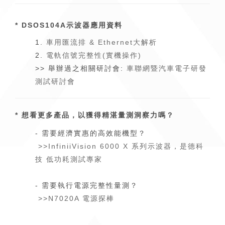
* DSOS104A示波器應用資料
1.
車用匯流排 & Ethernet大解析
2.
電軌信號完整性(實機操作)
>> 舉辦過之相關研討會:
車聯網暨汽車電子研發
測試研討會
* 想看更多產品，以獲得精湛量測洞察力嗎？
- 需要經濟實惠的高效能機型？
>>InfiniiVision 6000 X 系列示波器，是德科
技 低功耗測試專家
- 需要執行電源完整性量測？
>>N7020A 電源探棒