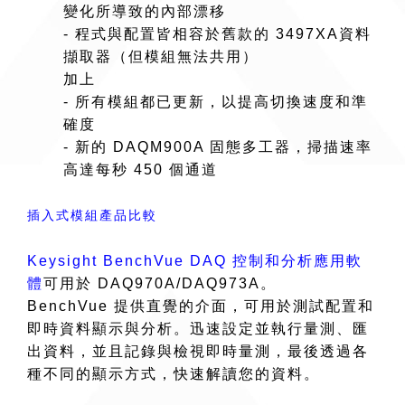
變化所導致的內部漂移
- 程式與配置皆相容於舊款的 3497XA資料
擷取器（但模組無法共用）
加上
- 所有模組都已更新，以提高切換速度和準
確度
- 新的 DAQM900A 固態多工器，掃描速率
高達每秒 450 個通道
插入式模組產品比較
Keysight BenchVue DAQ 控制和分析應用軟
體
可用於 DAQ970A/DAQ973A。
BenchVue 提供直覺的介面，可用於測試配置和
即時資料顯示與分析。迅速設定並執行量測、匯
出資料，並且記錄與檢視即時量測，最後透過各
種不同的顯示方式，快速解讀您的資料。