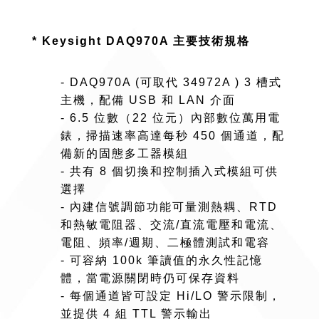
* Keysight DAQ970A 主要技術規格
- DAQ970A (可取代 34972A ) 3 槽式
主機，配備 USB 和 LAN 介面
- 6.5 位數（22 位元）內部數位萬用電
錶，掃描速率高達每秒 450 個通道，配
備新的固態多工器模組
- 共有 8 個切換和控制插入式模組可供
選擇
- 內建信號調節功能可量測熱耦、RTD
和熱敏電阻器、交流/直流電壓和電流、
電阻、頻率/週期、二極體測試和電容
- 可容納 100k 筆讀值的永久性記憶
體，當電源關閉時仍可保存資料
- 每個通道皆可設定 Hi/LO 警示限制，
並提供 4 組 TTL 警示輸出