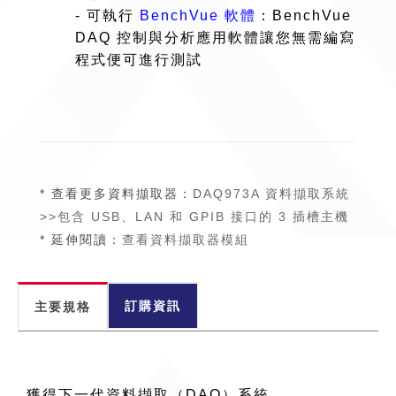
- 可執行
BenchVue 軟體
：BenchVue
DAQ 控制與分析應用軟體讓您無需編寫
程式便可進行測試
* 查看更多資料擷取器：
DAQ973A 資料擷取系統
>>包含 USB、LAN 和 GPIB 接口的 3 插槽主機
* 延伸閱讀：
查看資料擷取器模組
訂購資訊
主要規格
獲得下一代資料擷取（DAQ）系統