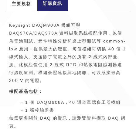
訂購資訊
主要規格
Keysight DAQM908A 模組可與
DAQ970A
/
DAQ973A
資料擷取系統搭配使用，以便
為電池測試、元件特性分析和桌上型測試等 common-
low 應用，提供最大的密度。每個模組可切換 40 個 1
線式輸入。支援除了電流之外的所有 2 線式內部量
測。此模組僅使用 2 線式 RTD 和熱敏電阻感測器進
行溫度量測。模組低壓連接與地隔離，可以浮接最高
300 V 的電壓。
標配產品包括：
- 1 個 DAQM908A，40 通道單端多工器模組
- 1 張校驗證書
如需更多關於 DAQ 的資訊，請瀏覽
資料擷取 DAQ
網
頁。