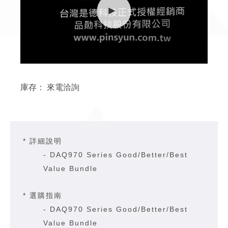
庫存：
來電洽詢
* 詳細說明
-
DAQ970 Series Good/Better/Best
Value Bundle
* 選購指南
-
DAQ970 Series Good/Better/Best
Value Bundle