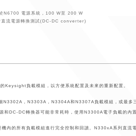
6700 電源系統，100 W至 200 W
電源轉換測試(DC-DC converter)
安裝的Keysight負載模組，以方便系統配置及未來的重新配置。
N3302A，N3303A，N3304A和N3307A負載模組，或最多
和DC-DC轉換器可能非常耗時，使用N3300A電子負載的
A大型機內的所有負載模組進行完全控制和回讀。N330xA系列