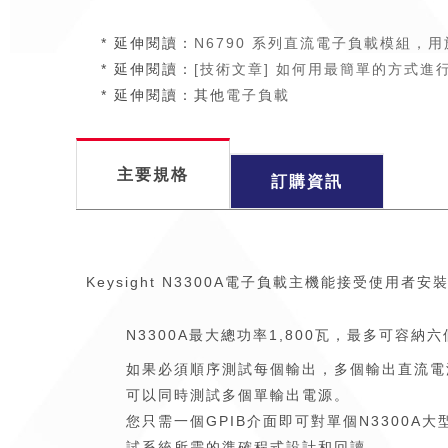
* 延伸閱讀：
N6790 系列直流電子負載模組，用於N
* 延伸閱讀：
[技術文章] 如何用最簡單的方式進行直流
* 延伸閱讀：其他
電子負載
主要規格
訂購資訊
Keysight N3300A電子負載主機能接受使用者
N3300A最大總功率1,800瓦，最多可容納六個
如果必須順序測試每個輸出，多個輸出直流電源
可以同時測試多個單輸出電源。
您只需一個GPIB介面即可對單個N3300
試系統所需的準確程式設計和回讀。