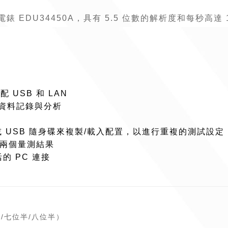
 EDU34450A，具有 5.5 位數的解析度和每秒高達
 USB 和 LAN
的資料記錄與分析
e 軟體或 USB 隨身碟來複製/載入配置，以進行重複的測試設定
示兩個量測結果
活的 PC 連接
/七位半/八位半）