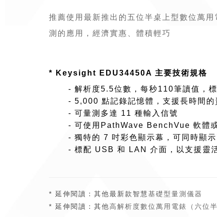
推薦使用最新推出的五位半桌上型數位萬用電錶
測的應用，經濟實惠、體積輕巧
* Keysight EDU34450A 主要技術規格
- 解析度5.5位數，每秒110筆讀值，標配
- 5,000 點記錄記憶體，支援長時間
- 可量測多達 11 種輸入信號
- 可使用PathWave BenchVu
- 獨特的 7 吋彩色顯示幕，可同時顯
- 標配 USB 和 LAN 介面，以支援靈
* 延伸閱讀：其他最新款智慧
基礎型量測儀器
* 延伸閱讀：其他
高解析度數位萬用電錶（六位半