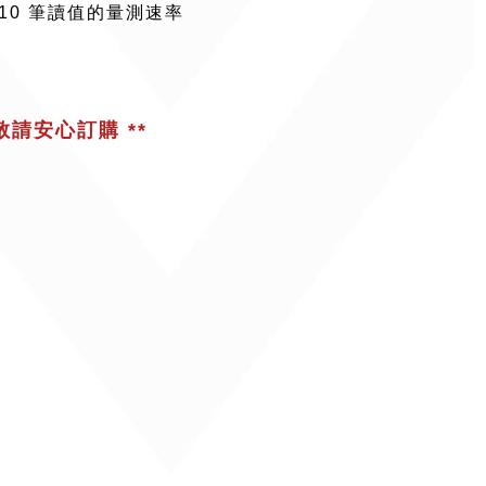
110 筆讀值的量測速率
，敬請安心訂購 **