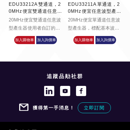
EDU33212A 雙通道，2
EDU33211A 單通道，2
0MHz 便宜雙通道任意波
0MHz 便宜任意波型產生
型產生器
器
20MHz 便宜雙通道任意波
20MHz 便宜單通道任意波
型產生器 使用者自訂的任
型產生器， 標配基本波
意波形: 每通道高達 8
型：正弦波、方波、斜
加入購物車
加入詢價車
加入購物車
加入詢價車
MSa；每個波形具有高達
波、脈衝波、三角波、高
1 MSa ** Keysight 正...
斯雜訊波、虛擬隨...
追蹤品勛社群
獲得第一手消息 !
立即訂閱