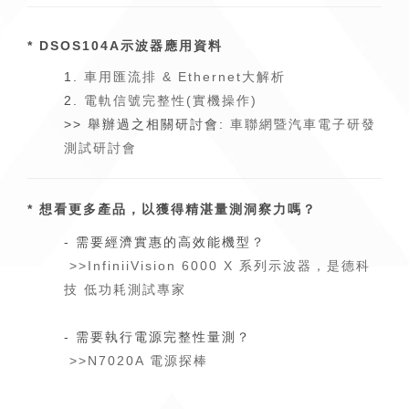
* DSOS104A示波器應用資料
1.
車用匯流排 & Ethernet大解析
2.
電軌信號完整性(實機操作)
>> 舉辦過之相關研討會:
車聯網暨汽車電子研發
測試研討會
* 想看更多產品，以獲得精湛量測洞察力嗎？
- 需要經濟實惠的高效能機型？
>>InfiniiVision 6000 X 系列示波器，是德科
技 低功耗測試專家
- 需要執行電源完整性量測？
>>N7020A 電源探棒