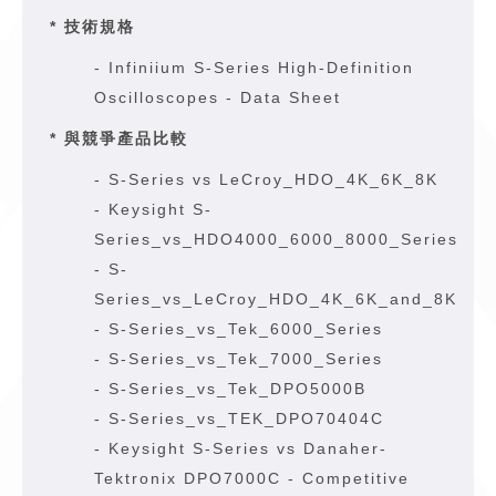
* 技術規格
-
Infiniium S-Series High-Definition
Oscilloscopes - Data Sheet
* 與競爭產品比較
-
S-Series vs LeCroy_HDO_4K_6K_8K
-
Keysight S-
Series_vs_HDO4000_6000_8000_Series
-
S-
Series_vs_LeCroy_HDO_4K_6K_and_8K
-
S-Series_vs_Tek_6000_Series
-
S-Series_vs_Tek_7000_Series
-
S-Series_vs_Tek_DPO5000B
-
S-Series_vs_TEK_DPO70404C
-
Keysight S-Series vs Danaher-
Tektronix DPO7000C - Competitive