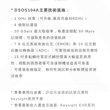
* DSOS104A主要技術規格：
- 1 GHz 頻寬（可升級,最高升級到8GHz ）
- 4 個類比通道
- 20 GSa/s 最大取樣率，每通道標配 50 Mpts
記憶體，可擷取更長的信號軌跡
- 7.8 位元系統有效位元（ENOB）和 10 位元類
比數位轉換器（ADC），可實現絕佳的信號完整性
- 15 吋多點觸控電容式觸控螢幕大幅提昇易用
性，標配的固態硬碟可加速開機並提高可靠度
- 可透過各種協定、相符性測試和分析軟體提昇測
試效率
* 查看應用白皮書：
評估示波器的訊號完整性
keysight應用手冊
* 查看最新款八通道示波器:
Keysight EXR系列