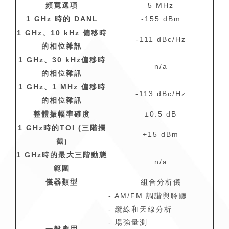
頻寬選項
5 MHz
1 GHz
時的
DANL
-155 dBm
1 GHz
、
10 kHz
偏移時
-111 dBc/Hz
的相位雜訊
1 GHz
、
30 kHz
偏移時
n/a
的相位雜訊
1 GHz
、
1 MHz
偏移時
-113 dBc/Hz
的相位雜訊
整體振幅準確度
±0.5 dB
1 GHz
時的
TOI (
三階攔
+15 dBm
截
)
1 GHz
時的最大三階動態
n/a
範圍
儀器類型
組合分析儀
- AM/FM 調諧與聆聽
- 纜線和天線分析
- 場強量測