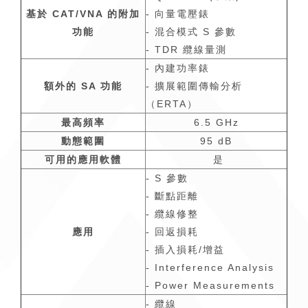
基於
CAT/VNA
的附加
- 向量電壓錶
功能
- 混合模式 S 參數
- TDR 纜線量測
- 內建功率錶
額外的
SA
功能
- 擴展範圍傳輸分析
（ERTA）
最高頻率
6.5 GHz
動態範圍
95 dB
可用的應用軟體
是
- S 參數
- 斷點距離
- 纜線修整
應用
- 回返損耗
- 插入損耗/增益
- Interference Analysis
- Power Measurements
- 纜線