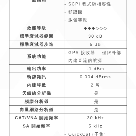
一般應用
- SCPI 程式碼相容性
- 頻譜圖
- 激發響應
效能等級
◆◆◆◇◇◇
標準衰減器範圍
30 dB
標準衰減器步進
5 dB
- GPS 接收器 – 僅限外部
系統功能
- 內建直流信號源
輸出功率
-1 dBm
軌跡雜訊
0.004 dBrms
內建埠數
2 埠
天饋線分析儀
是
頻譜分析儀
是
向量網路分析儀
是
CAT/VNA
開始頻率
30 kHz
SA
開始頻率
5 kHz
- QuickCal (子集)