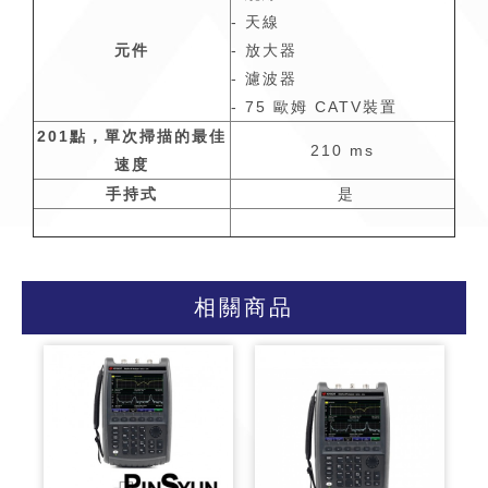
- 天線
元件
- 放大器
- 濾波器
- 75 歐姆 CATV裝置
201
點，單次掃描的最佳
210 ms
速度
手持式
是
相關商品