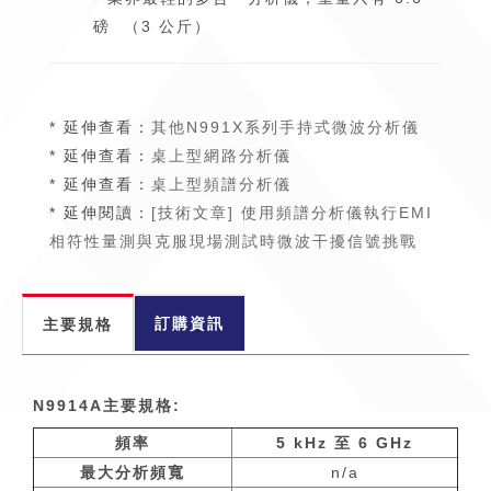
磅 （3 公斤）
* 延伸查看：
其他N991X系列手持式微波分析儀
* 延伸查看：
桌上型網路分析儀
* 延伸查看：
桌上型頻譜分析儀
* 延伸閱讀：
[技術文章] 使用頻譜分析儀執行EMI
相符性量測與克服現場測試時微波干擾信號挑戰
訂購資訊
主要規格
N9914A主要規格:
頻率
5 kHz
至
6 GHz
最大分析頻寬
n/a