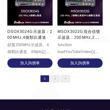
DSOX3024G 示波器：2
MSOX3022G 混合信號
00 MHz,4個類比通道
示波器：200 MHz,2 個
類比通道和 16 個數位通
頻寬 200 MHz 示波器、 4
function
道
個類比通道、4 Mpts 記憶
loadYouTubeVideo() {
體、每秒 1,000,000 個波
const videoContainer =
加入詢價車
加入詢價車
形的更新速率、支援區域
document.getElementById('vi
觸控觸發的 8.5 吋電容...
container');
1
2
videoContainer.innerHTML
>
...