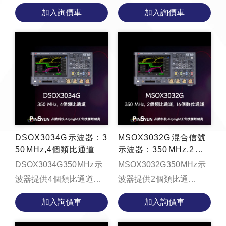
Mpts 記憶體、每秒
16 個數位通道、4 Mpts 記
加入詢價車
加入詢價車
1,000,000 個波形的更新速
憶體、每秒 1,000,000 個
率、支援區域觸控觸發的
波形的更新速率、支援
...
區...
DSOX3034G 示波器：3
MSOX3032G 混合信號
50 MHz,4個類比通道
示波器：350 MHz,2 個
類比通道和 16 個數位通
DSOX3034G 350 MHz 示
MSOX3032G 350 MHz 示
道
波器提供 4 個類比通道、4
波器提供 2 個類比通
Mpts 記憶體、每秒
道、、16個數位通道、4
加入詢價車
加入詢價車
1,000,000 個波形的更新速
Mpts 記憶體、每秒
率、支援區域觸控觸發的
1,000,000 個波形的更新速