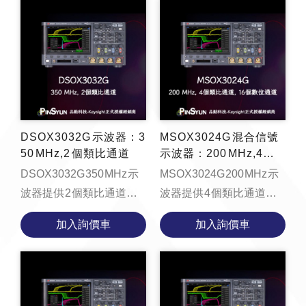
8...
率、支援區域...
DSOX3032G 示波器：3
MSOX3024G 混合信號
50 MHz,2 個類比通道
示波器：200 MHz,4個
類比通道和 16 個數位通
DSOX3032G 350 MHz 示
MSOX3024G 200 MHz 示
道
波器提供 2 個類比通道、4
波器提供 4 個類比通道、
Mpts 記憶體、每秒
16 個數位通道、4 Mpts 記
加入詢價車
加入詢價車
1,000,000 個波形的更新速
憶體、每秒 1,000,000 個
率、支援區域觸控觸發的
波形的更新速率、支援區
8.5 吋...
域...