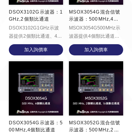
DSOX3102G 示波器：1
MSOX3054G 混合信號
GHz,2 個類比通道
示波器：500 MHz,4個
類比通道和 16 個數位通
DSOX3102G 1 GHz 示波
MSOX3054G 500 MHz 示
道
器提供 2 個類比通道、4
波器提供 4 個類比通道、
Mpts 記憶體、每秒
16 個數位通道、4 Mpts 記
加入詢價車
加入詢價車
1,000,000 個波形的更新速
憶體、每秒 1,000,000 個
率、支援區域觸控觸發的
波形的更新速率、支援區
8....
域...
DSOX3054G 示波器：5
MSOX3052G 混合信號
00 MHz,4個類比通道
示波器：500 MHz,2 個