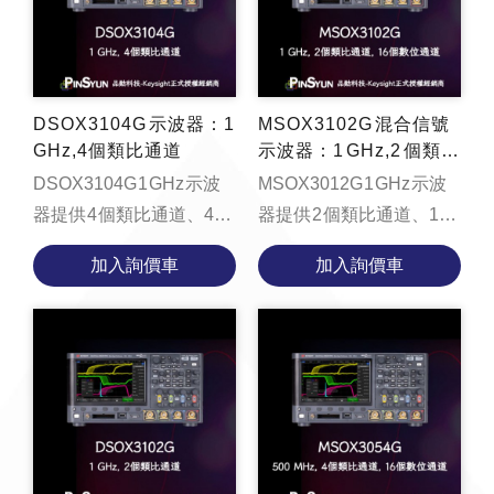
DSOX3104G 示波器：1
MSOX3102G 混合信號
GHz,4個類比通道
示波器：1 GHz,2 個類比
通道和 16 個數位通道
DSOX3104G 1 GHz 示波
MSOX3012G 1 GHz 示波
器提供 4 個類比通道、4
器提供 2 個類比通道、16
Mpts 記憶體、每秒
個數位通道、4 Mpts 記憶
加入詢價車
加入詢價車
1,000,000 個波形的更新速
體、每秒 1,000,000 個波
率、支援區域觸控觸發的
形的更新速率、支援區域
8....
觸...