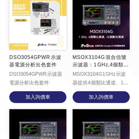
DSO3054GPWR 示波
MSOX3104G 混合信號
器電源分析出色套件
示波器：1 GHz,4個類比
通道和 16 個數位通道
DSO3054GPWR 示波器
MSOX3104G 1 GHz 示波
電源分析出色套件
器提供 4 個類比通道、16
個數位通道、4 Mpts 記憶
加入詢價車
加入詢價車
體、每秒 1,000,000 個波
形的更新速率、支援區域
觸...