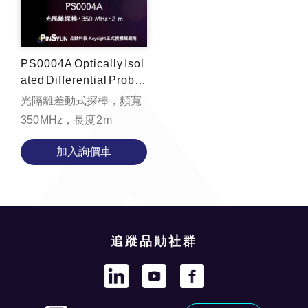
PS0004A Optically Isol
ated Differential Probe,
350 MHz, 2 m
光隔離差動式探棒，頻寬
350 MHz，長度 2 m
加入詢價車
追蹤品勛社群