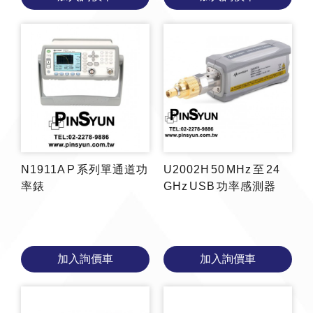
N1911A P 系列單通道功
U2002H 50 MHz 至 24
率錶
GHz USB 功率感測器
加入詢價車
加入詢價車