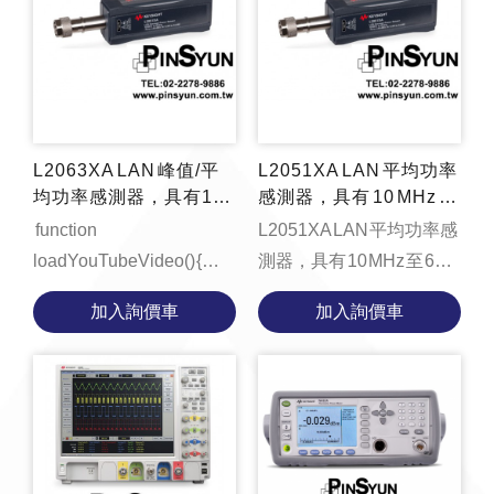
L2063XA LAN 峰值/平
L2051XA LAN 平均功率
均功率感測器，具有10
感測器，具有 10 MHz 至
MHz to 33 GHz的寬動態
6 GHz 的寬動態範圍
function
L2051XA LAN 平均功率感
範圍
loadYouTubeVideo() {
測器，具有 10 MHz 至 6
const videoContainer =
GHz 的寬動態範圍
加入詢價車
加入詢價車
document.getElementById('video-
function
container');
loadYouTubeVideo() {
videoContainer.innerHTML
const videoContain...
...