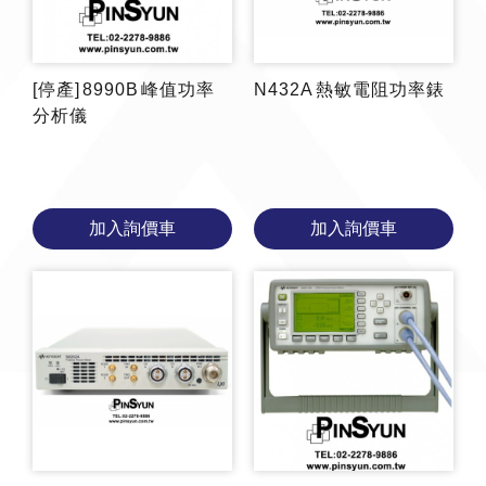
[停產] 8990B 峰值功率
N432A 熱敏電阻功率錶
分析儀
加入詢價車
加入詢價車