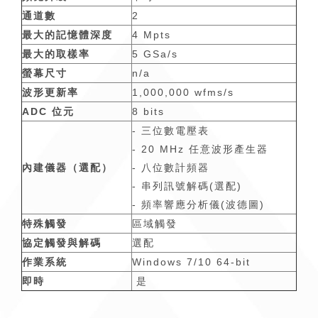
通道數
2
最大的記憶體深度
4 Mpts
最大的取樣率
5 GSa/s
螢幕尺寸
n/a
波形更新率
1,000,000 wfms/s
ADC 位元
8 bits
- 三位數電壓表
- 20 MHz 任意波形產生器
內建儀器（選配）
- 八位數計頻器
- 串列訊號解碼(選配)
- 頻率響應分析儀(波德圖)
特殊觸發
區域觸發
協定觸發與解碼
選配
作業系統
Windows 7/10 64-bit
即時
是