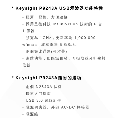
* Keysight P9243A USB示波器功能特性
- 輕薄、易攜、方便連接
- 採用是德科技 InfiiniVision 技術的 6 合
1 儀器
- 頻寬為 1GHz，更新率為 1,000,000
wfms/s，取樣率達 5 GSa/s
- 兩個類比通道(可堆疊)
- 進階功能，如區域觸發，可擷取並分析複雜
信號
* Keysight P9243A隨附的選項
- 兩個 N2843A 探棒
- 快速入門指南
- USB 3.0 纜線組件
- 電源供應器、外部 AC-DC 轉接器
- 電源線