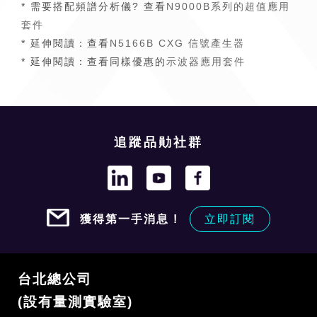
* 需要搭配頻譜分析儀? 查看
N9000B系列的超值應用
套件
* 延伸閱讀：查看
N5166B CXG 信號產生器
* 延伸閱讀：查看同樣優惠的
示波器應用套件
追蹤品勛社群
獲得第一手消息 !
立即訂閱
台北總公司
(設有量測實驗室)