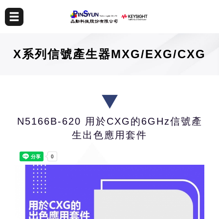
X系列信號產生器MXG/EXG/CXG
N5166B-620 用於CXG的6GHz信號產
生出色應用套件