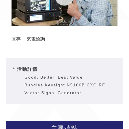
庫存：
來電洽詢
* 活動詳情
Good, Better, Best Value
Bundles Keysight N5166B CXG RF
Vector Signal Generator
主要特點