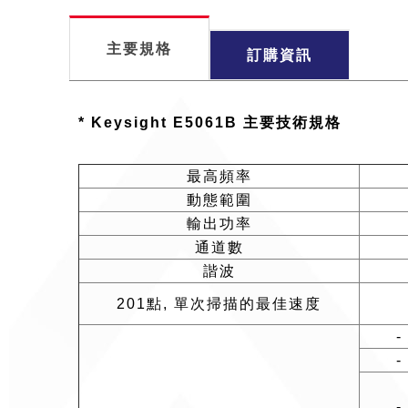
主要規格
訂購資訊
* Keysight E5061B 主要技術規格
最高頻率
動態範圍
輸出功率
通道數
諧波
201點, 單次掃描的最佳速度
-
-