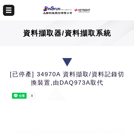
資料擷取器/資料擷取系統
[已停產] 34970A 資料擷取/資料記錄切
換裝置,由DAQ973A取代