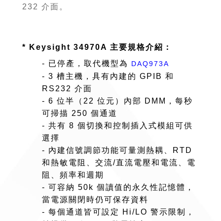
232 介面。
* Keysight 34970A 主要規格介紹：
- 已停產，取代機型為
DAQ973A
- 3 槽主機，具有內建的 GPIB 和
RS232 介面
- 6 位半（22 位元）內部 DMM，每秒
可掃描 250 個通道
- 共有 8 個切換和控制插入式模組可供
選擇
- 內建信號調節功能可量測熱耦、RTD
和熱敏電阻、交流/直流電壓和電流、電
阻、頻率和週期
- 可容納 50k 個讀值的永久性記憶體，
當電源關閉時仍可保存資料
- 每個通道皆可設定 Hi/LO 警示限制，