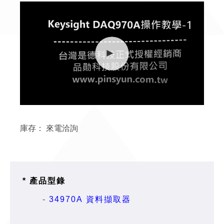
庫存：
來電洽詢
* 產品型錄
-
34970A 資料擷取器