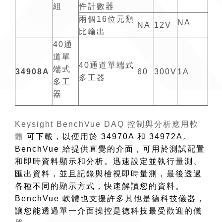
組
件計數器
兩個16位元類
NA
NA
12V
比輸出
40通
道單
40通道單端式
端式
34908A
60
300V
1A
多工器
多工
器
Keysight BenchVue DAQ 控制與分析應用軟
體
可下載，以便用於 34970A 和 34972A。
BenchVue 給提供直覺的介面，可用於測試配置
和即時資料顯示和分析。迅速設定並執行量測、
匯出資料，並且記錄與檢視即時量測，最後透過
各種不同的顯示方式，快速解讀您的資料。
BenchVue 軟體也支援許多其他是德科技儀器，
讓您能透過單一介面操控是德科技最受歡迎的儀