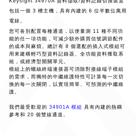
Keysight 34970A 資料擷取/資料記錄切換裝置
包括一個 3 槽主機，具有內建的 6 位半數位萬用
電錶。
您可各別配置每種通道，以便量測 11 種不同功
能的任一項功能，可減少額外購買信號調節配件
的成本與麻煩。總計有 8 個選配的插入式模組可
用來建構輕巧型資料記錄器、全功能資料獲取系
統，或經濟型開關單元。
模組上的螺絲終端連接器可消除對接線端子模組
的需求，而獨特的中繼維護特性可計算每一次切
換的每一次關閉，以實現簡單、可預測的中繼維
護。
我們最受歡迎的
34901A 模組
具有內建的熱耦
參考和 20 個雙線通道。