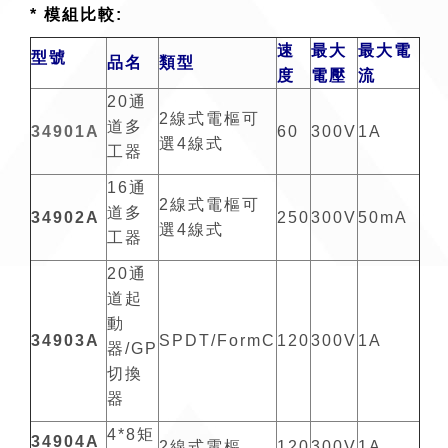
* 模組比較:
速
最大
最大電
型號
品名
類型
度
電壓
流
20通
2線式電樞可
道多
34901A
60
300V
1A
選4線式
工器
16通
2線式電樞可
道多
34902A
250
300V
50mA
選4線式
工器
20通
道起
動
34903A
SPDT/FormC
120
300V
1A
器/GP
切換
器
4*8矩
34904A
2線式電樞
120
300V
1A