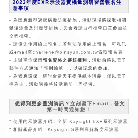
2023年度EXR示波器實機量測研習營報名注
意事項
- 為因應新型冠狀病毒防疫措施，活動現場將採取相關
體溫測量及消毒等措施，與會者請自行攜帶口罩參加並
全程攜帶。
- 請優先使用線上報名，若無法使用線上報名，可私訊
或email至
charlene@pinsyun.com.tw
索取報名表
- 主辦單位保留
報名資格之審核權利，
活動前將以電子
郵件方式通知「報到編號」，以確認您的參加。
- 為響應環保，研討會當天不提供紙本講義，僅以電子
檔為主，活動講義將於活動前一周提供。
想得到更多量測資訊？
立刻留下Email，發文
第一時間通知您！
* 使用的示波器介紹：
全新 Keysight EXR系列示波器
* 相關產品介紹：
Keysight S系列高解析度示波器