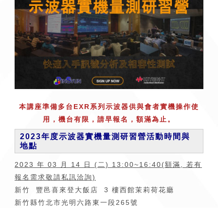
本講座準備多台EXR系列示波器供與會者實機操作使
用，機台有限，請早報名，額滿為止。
2023年度示波器實機量測研習營活動時間與
地點
2023 年 03 月 14 日 (二) 13:00~16:40(額滿, 若有
報名需求敬請私訊洽詢)
新竹 豐邑喜來登大飯店 3 樓西館茉莉荷花廳
新竹縣竹北市光明六路東一段265號