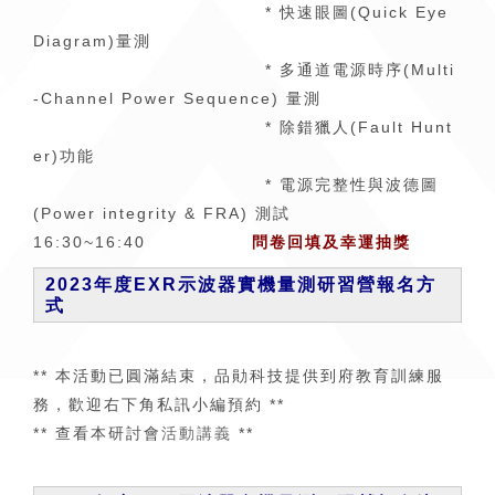
* 快速眼圖(Quick Eye
Diagram)量測
* 多通道電源時序(Multi
-Channel Power Sequence) 量測
* 除錯獵人(Fault Hunt
er)功能
* 電源完整性與波德圖
(Power integrity & FRA) 測試
16:30~16:40
問卷回填及幸運抽獎
2023年度EXR示波器實機量測研習營報名方
式
** 本活動已圓滿結束，品勛科技提供到府教育訓練服
務，歡迎右下角私訊小編預約 **
** 查看本研討會
活動講義
**