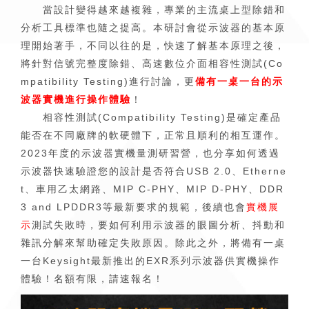
當設計變得越來越複雜，專業的主流桌上型除錯和
分析工具標準也隨之提高。本研討會從示波器的基本原
理開始著手，不同以往的是，快速了解基本原理之後，
將針對信號完整度除錯、高速數位介面
相容性測試(Co
mpatibility Testing)進行討論，更
備有一桌一台的示
波器實機進行操作體驗
！
相容性測試(Compatibility Testing)是確定產品
能否在不同廠牌的軟硬體下，正常且順利的相互運作。
2023年度的示波器實機量測研習營，也分享如何透過
示波器快速驗證您的設計是否符合USB 2.0、Etherne
t、車用乙太網路、MIP C-PHY、MIP D-PHY、DDR
3 and LPDDR3等最新要求的規範，後續也會
實機展
示
測試失敗時，要如何利用示波器的眼圖分析、抖動和
雜訊分解來幫助確定失敗原因。除此之外，將備有一桌
一台Keysight最新推出的EXR系列示波器供實機操作
體驗！名額有限，請速報名！