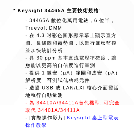
* Keysight 34465A 主要技術規格:
- 34465A 數位化萬用電錶，6 位半，
Truevolt DMM
- 在 4.3 吋彩色圖形顯示幕上顯示直方
圖、長條圖和趨勢圖，以進行嚴密監控
並加快統計分析
- 具 30 ppm 基本直流電壓準確度，讓
您能以更高的自信度進行量測
- 提供 1 微安（µA）範圍和皮安（pA）
解析度，可測試低功耗元件
- 透過 USB 或 LAN/LXI 核心介面靈活
地執行自動量測
- 為 34410A/34411A替代機型, 可完全
取代 34401A/34411A
- [實際操作影片]
Keysight 桌上型電表
操作教學