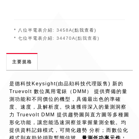
* 八位半電表介紹:
3458A
(點我查看)
* 七位半電表介紹:
34470A(點我查看)
主要規格
是德科技Keysight(由品勛科技代理販售) 新的
Truevolt 數位萬用電錶（DMM） 提供齊備的量
測功能和不同價位的機型，具備最出色的準確
度、速度，及解析度。快速獲得深入的量測洞察
力 Truevolt DMM 提供趨勢圖與直方圖等多種圖
形化功能，讓您能迅速洞察並掌握量測全貌。均
提供資料記錄模式，可簡化趨勢 分析；而數位化
模式則有助於擷取暫態信號。
量測低功率元件：