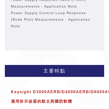
Measurements - Application Note
Power Supply Control Loop Response
(Bode Plot) Measurements - Application
Note
主要特點
Keysight D3000AERB/D4000AERB/D6000
適用於示波器的航太與國防軟體