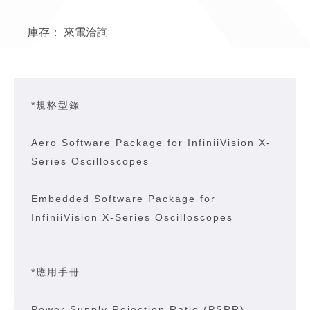
庫存：
來電洽詢
*規格型錄
Aero Software Package for InfiniiVision X-
Series Oscilloscopes
Embedded Software Package for
InfiniiVision X-Series Oscilloscopes
*應用手冊
Power Supply Rejection Ratio (PSRR)