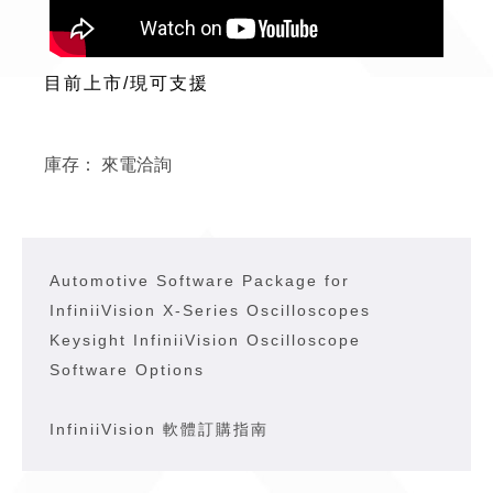
目前上市/現可支援
庫存：
來電洽詢
Automotive Software Package for
InfiniiVision X-Series Oscilloscopes
Keysight InfiniiVision Oscilloscope
Software Options
InfiniiVision 軟體訂購指南