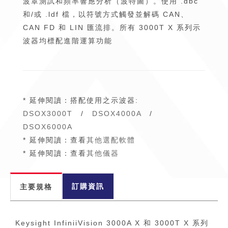
波罩測試和頻率響應分析（波特圖）。使用 .dbc
和/或 .ldf 檔，以符號方式觸發並解碼 CAN、
CAN FD 和 LIN 匯流排。所有 3000T X 系列示
波器均標配進階運算功能
* 延伸閱讀：搭配使用之示波器:
DSOX3000T
/
DSOX4000A
/
DSOX6000A
* 延伸閱讀：查看
其他選配軟體
* 延伸閱讀：查看
其他儀器
訂購資訊
主要規格
Keysight InfiniiVision 3000A X 和 3000T X 系列