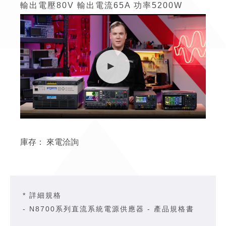
輸出電壓
80V
輸出電流
65A
功率
5200W
庫存：
來電洽詢
* 詳細規格
- N8700系列直流系統電源供應器 - 產品規格書