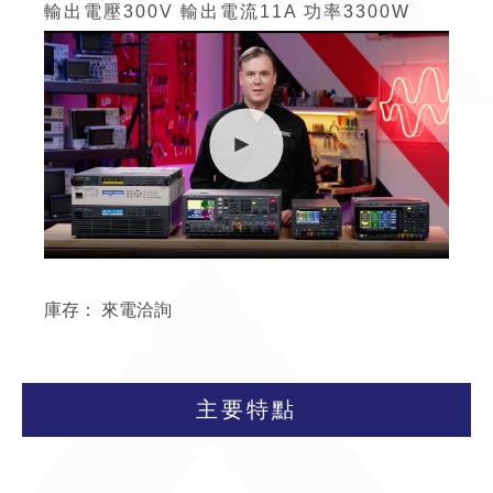
輸出電壓300V
輸出電流
11A
功率
3300W
庫存：
來電洽詢
主要特點