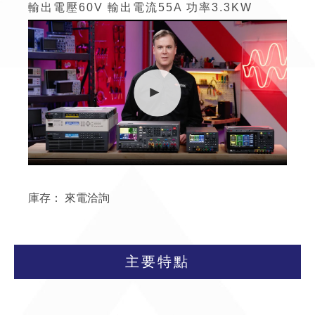
輸出電壓60V
輸出電流
55A
功率3.3KW
庫存：
來電洽詢
主要特點