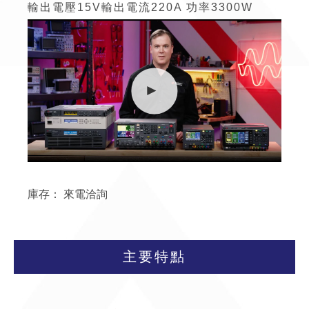
輸出電壓15V輸出電流220A
功率
3300W
庫存：
來電洽詢
主要特點