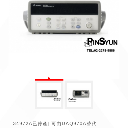
[34972A已停產] 可由DAQ970A替代