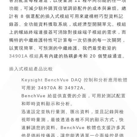
各別配置每種通道，以便量測 11 種不同功能的任一項
功能，可減少額外購買信號調節配件的成本與麻煩。總
計有 8 個選配的插入式模組可用來建構輕巧型資料記
錄器、全功能資料獲取系統，或經濟型開關單元。模組
上的螺絲終端連接器可消除對接線端子模組的需求，而
獨特的中繼維護特性可計算每一次切換的每一次關閉，
以實現簡單、可預測的中繼維護。我們最受歡迎的
34901A 模組
具有內建的熱耦參考和 20 個雙線通道。
插入式模組產品比較
Keysight BenchVue DAQ 控制和分析應用軟體
可用於 34970A 和 34972A。
BenchVue 給提供直覺的介面，可用於測試配置
和即時資料顯示和分析。
迅速設定並執行量測、匯出資料，並且記錄與檢
視即時量測，最後透過各種不同的顯示方式，快
速解讀您的資料。BenchVue 軟體也支援許多其
他是德科技儀器，讓您能透過單一介面操控是德