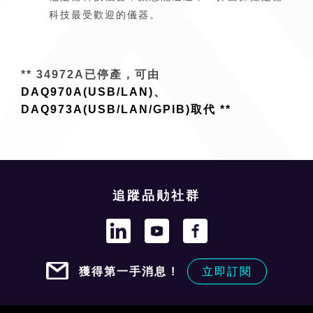
科技最受歡迎的儀器。
** 34972A已停產，可由
DAQ970A(USB/LAN)
、
DAQ973A(USB/LAN/GPIB)
取代 **
追蹤品勛社群
獲得第一手消息 !
立即訂閱