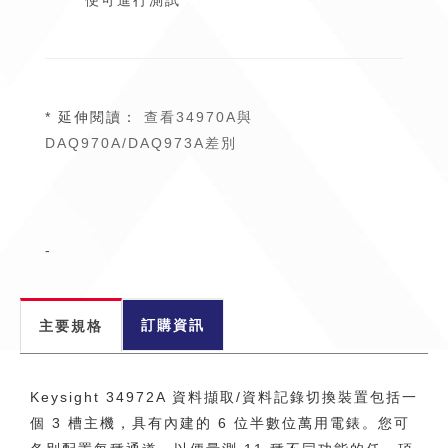
便可進行測試
* 延伸閱讀：
查看34970A與
DAQ970A/DAQ973A差別
-
訂購資訊
主要規格
Keysight 34972A 資料擷取/資料記錄切換裝置包括一
個 3 槽主機，具有內建的 6 位半數位萬用電錶。您可