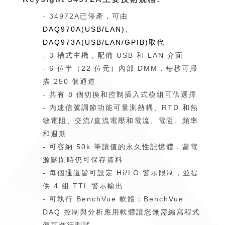
- 34972A已停產，可由
DAQ970A(USB/LAN)
、
DAQ973A(USB/LAN/GPIB)
取代
- 3 槽式主機，配備 USB 和 LAN 介面
- 6 位半（22 位元）內部 DMM，每秒可掃
描 250 個通道
-
共有 8 個切換和控制插入式模組可供選擇
-
內建信號調節功能可量測熱耦、RTD 和熱
敏電阻、交流/直流電壓和電流、電阻、頻率
和週期
-
可容納 50k 筆讀值的永久性記憶體，當電
源關閉時仍可保存資料
-
每個通道皆可設定 Hi/LO 警示限制，並提
供 4 組 TTL 警示輸出
-
可執行 BenchVue 軟體：BenchVue
DAQ 控制與分析應用軟體讓您無需編寫程式